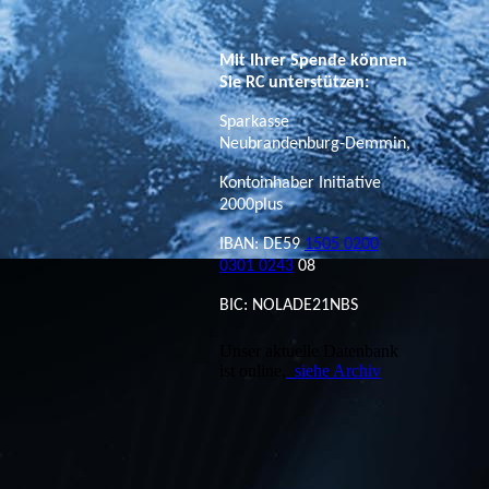
Mit Ihrer Spende können
Sie RC unterstützen:
Sparkasse
Neubrandenburg-Demmin,
Kontoinhaber Initiative
2000plus
IBAN: DE59
1505 0200
0301 0243
08
BIC: NOLADE21NBS
Unser aktuelle Datenbank
ist online,
siehe Archiv