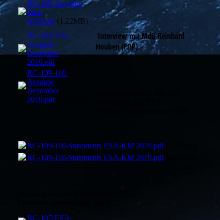
RC-108-Ausgabe
Sept-
2019.pdf
(1.22MB)
Interview mit MdB Reinhard
RC-109-110-
Ausgabe
Houben (FDP)
Dezember
2019.pdf
(1.06MB)
RC-109-110-
Ausgabe
Dezember
Erste Statements aus der
2019.pdf
(1.06MB)
Wirtschaft zur ESA-
Ministerratskonferenz 2019
RC-109-110-Statements ESA-KM 2019.pdf
(1.01MB)
RC-109-110-Statements ESA-KM 2019.pdf
(1.01MB)
Meinungen und Wünsche zur ESA-
Ministerratskonferenz 2019
RC-107-ESA-