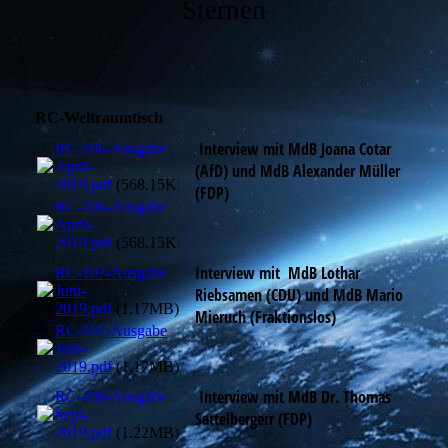
Sternen
RC-Weltraumtisch
Interview mit MdB Joana Cotar
RC-106-Ausgabe
April-
(AfD) und MdB Alexander Müller
2019.pdf
(568.15KB)
(FDP)
RC-106-Ausgabe
April-
2019.pdf
(568.15KB)
Interview mit MdB Lothar
RC-107-Ausgabe
Juni-
Riebsamen (CDU) und MdB Mario
2019.pdf
(1.17MB)
Mieruch (Fraktionslos)
RC-107-Ausgabe
Juni-
2019.pdf
(1.17MB)
Interview mit MdB Dr. Thomas
RC-108-Ausgabe
Sept-
Sattelbergerr (FDP)
2019.pdf
(1.22MB)