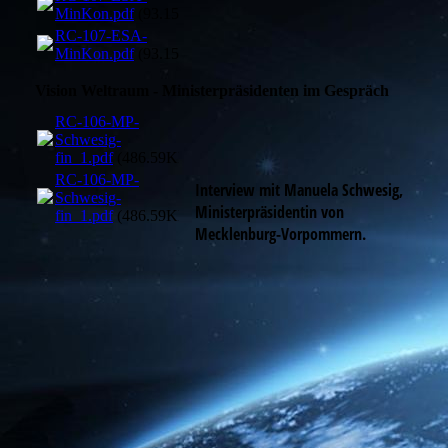
MinKon.pdf
(93.15KB)
RC-107-ESA-
MinKon.pdf
(93.15KB)
Vision Weltraum - Ministerpräsidenten im Gespräch
RC-106-MP-
Schwesig-
fin_1.pdf
(486.59KB)
RC-106-MP-
Interview mit Manuela Schwesig,
Schwesig-
Ministerpräsidentin von
fin_1.pdf
(486.59KB)
Mecklenburg-Vorpommern.