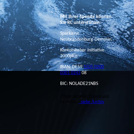
Mit Ihrer Spende können
Sie RC unterstützen:
Sparkasse
Neubrandenburg-Demmin,
Kontoinhaber Initiative
2000plus
IBAN: DE59
1505 0200
0301 0243
08
BIC: NOLADE21NBS
Unser aktuelle Datenbank
ist online,
siehe Archiv