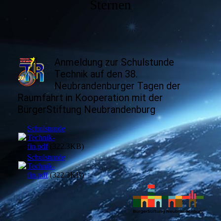
Sternen
Anmeldung zur Schulstunde
Technik auf den 38.
Neubrandenburger Tagen der
Raumfahrt in Kooperation mit der
BürgerStiftung Neubrandenburg
Schulstunde
Technik-
fin.pdf
(322.3KB)
Schulstunde
Technik-
fin.pdf
(322.3KB)