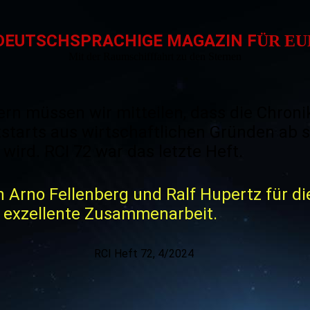
DEUTSCHSPRACHIGE MAGAZIN F
ÜR E
Mit der Raumschifffahrt zu den Sternen
rn müssen wir mitteilen, dass die Chroni
tarts aus wirtschaftlichen Gründen ab s
 wird. RCI 72 war das letzte Heft.
 Arno Fellenberg und Ralf Hupertz für di
e exzellente Zusammenarbeit.
eft 72, 4/2024