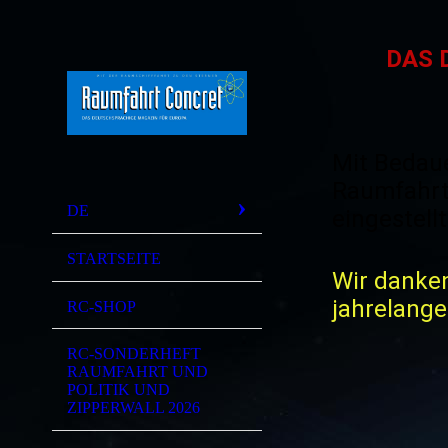
DAS 
Mit Bedaue
Raumfahrts
DE
eingestellt
STARTSEITE
Wir danken
jahrelang
RC-SHOP
RC-SONDERHEFT
RCI H
RAUMFAHRT UND
POLITIK UND
ZIPPERWALL 2026