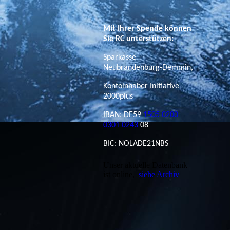
Mit Ihrer Spende können
Sie RC unterstützen:
Sparkasse
Neubrandenburg-Demmin,
Kontoinhaber Initiative
2000plus
IBAN: DE59
1505 0200
0301 0243
08
BIC: NOLADE21NBS
Unser aktuelle Datenbank
ist online,
siehe Archiv