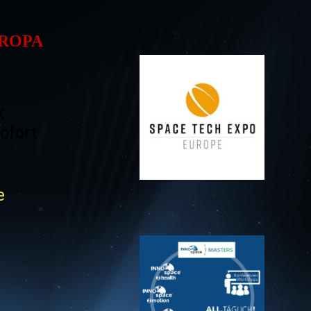
UROPA
k
ofort
e